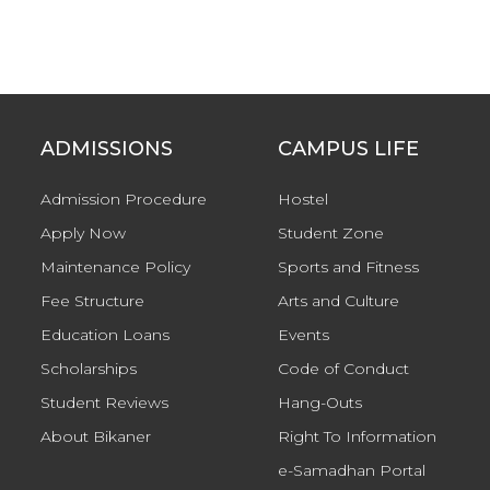
ADMISSIONS
CAMPUS LIFE
Admission Procedure
Hostel
Apply Now
Student Zone
Maintenance Policy
Sports and Fitness
Fee Structure
Arts and Culture
Education Loans
Events
Scholarships
Code of Conduct
Student Reviews
Hang-Outs
About Bikaner
Right To Information
e-Samadhan Portal