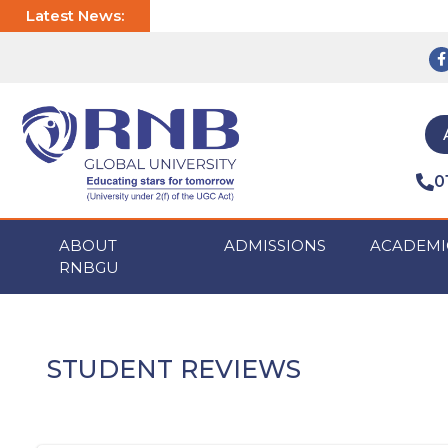
Latest News:
0
ABOUT
ADMISSIONS
ACADEMI
RNBGU
STUDENT REVIEWS