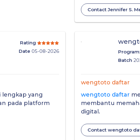
Contact Jennifer S. M
wengto
Rating
Date
05-08-2026
Program
Batch
20
wengtoto daftar
 lengkap yang
wengtoto daftar
men
n pada platform
membantu memahami
digital.
Contact wengtoto daf