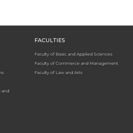
FACULTIES
Faculty of Basic and Applied Sciences
Faculty of Commerce and Management
ns
Faculty of Law and Arts
 and