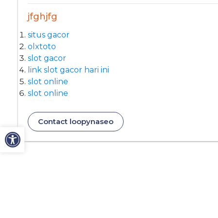
jfghjfg
situs gacor
olxtoto
slot gacor
link slot gacor hari ini
slot online
slot online
Contact loopynaseo