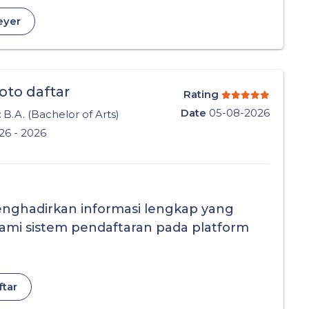
eyer
to daftar
Rating
Date
05-08-2026
:
B.A. (Bachelor of Arts)
26 - 2026
ghadirkan informasi lengkap yang
 sistem pendaftaran pada platform
tar