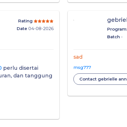
gebrie
Rating
Date
04-08-2026
Program
Batch
-
sad
msg777
0
perlu disertai
uran, dan tanggung
Contact gebrielle ann